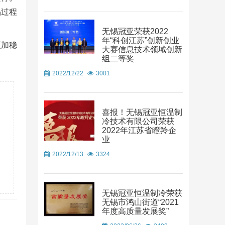
晶过程
无锡冠亚荣获2022
年“科创江苏”创新创业
更加稳
大赛信息技术领域创新
组二等奖
2022/12/22
3001
喜报！无锡冠亚恒温制
冷技术有限公司荣获
2022年江苏省瞪羚企
业
2022/12/13
3324
无锡冠亚恒温制冷荣获
无锡市鸿山街道“2021
年度高质量发展奖”