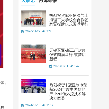
大事记
故障维修
热烈祝贺冠亚恒温与上
海理工大学校企合作签
约暨授牌仪式圆满举行
2026/01/22
372
无锡冠亚-新工厂封顶
仪式圆满举行-筑梦启
新程
2025/12/11
542
晶体。
热烈祝贺 | 冠亚制冷荣
获2024年度中国储能
产业zui佳温控技术解
决方案奖
2024/03/15
2132
进行。