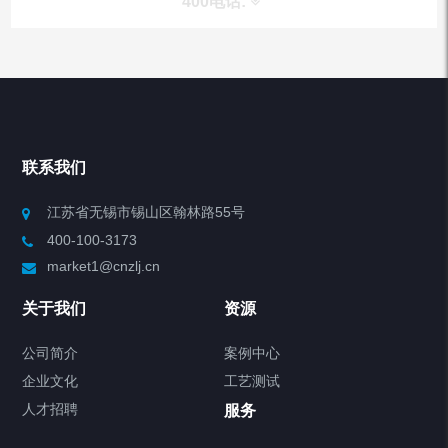
400电话:
产品分类
Chiller高精度冷热循环器
联系我们
Chiller高精度制冷循环器
江苏省无锡市锡山区翰林路55号
400-100-3173
制冷加热动态控温系统
market1@cnzlj.cn
Chiller温度|流量|压力控制系统
关于我们
资源
Chiller气体控温系统
公司简介
案例中心
企业文化
工艺测试
Chiller直冷控温机组
人才招聘
服务
FREEZER低温箱