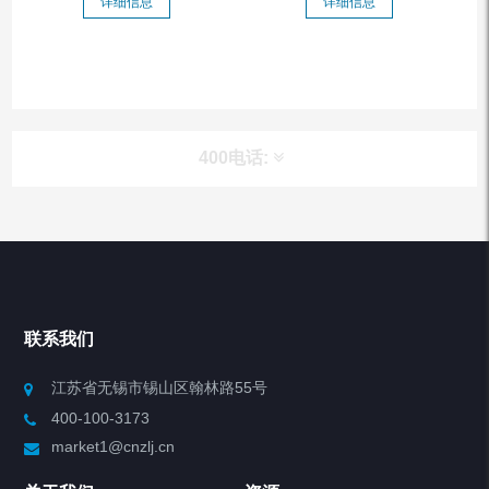
详细信息
详细信息
400电话:
产品分类
Chiller高精度冷热循环器
联系我们
Chiller高精度制冷循环器
江苏省无锡市锡山区翰林路55号
400-100-3173
制冷加热动态控温系统
market1@cnzlj.cn
Chiller温度|流量|压力控制系统