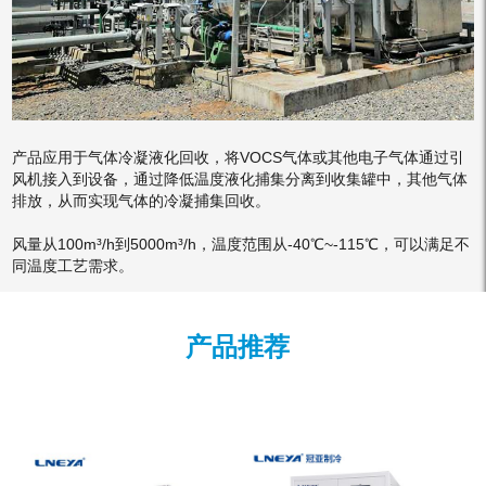
产品应⽤于⽓体冷凝液化回收，将VOCS⽓体或其他电⼦⽓体通过引
⻛机接⼊到设备，通过降低温度液化捕集分离到收集罐中，其他⽓体
排放，从⽽实现⽓体的冷凝捕集回收。
风量从100m³/h到5000m³/h，温度范围从-40℃~-115℃，可以满⾜不
同温度工艺需求。
产品推荐