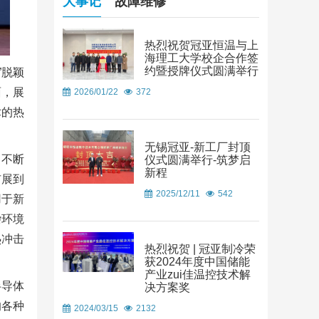
大事记
故障维修
热烈祝贺冠亚恒温与上
海理工大学校企合作签
约暨授牌仪式圆满举行
”脱颖
面，展
2026/01/22
372
术的热
无锡冠亚-新工厂封顶
，不断
仪式圆满举行-筑梦启
新程
扩展到
2025/12/11
542
用于新
杂环境
热冲击
热烈祝贺 | 冠亚制冷荣
获2024年度中国储能
产业zui佳温控技术解
半导体
决方案奖
的各种
2024/03/15
2132