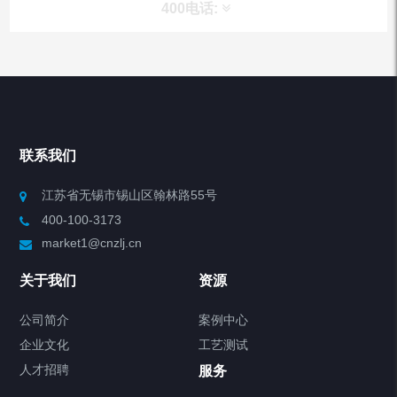
400电话:
产品分类
Chiller高精度冷热循环器
联系我们
Chiller高精度制冷循环器
江苏省无锡市锡山区翰林路55号
400-100-3173
制冷加热动态控温系统
market1@cnzlj.cn
Chiller温度|流量|压力控制系统
关于我们
资源
Chiller气体控温系统
公司简介
案例中心
企业文化
工艺测试
Chiller直冷控温机组
人才招聘
服务