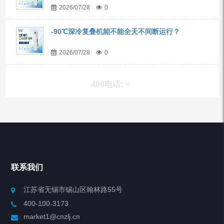
2026/07/28
0
-90℃深冷复叠机能不能全天不间断运行？
2026/07/28
0
400电话:
产品分类
Chiller高精度冷热循环器
联系我们
Chiller高精度制冷循环器
江苏省无锡市锡山区翰林路55号
400-100-3173
制冷加热动态控温系统
market1@cnzlj.cn