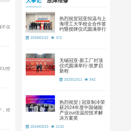
大事记
故障维修
热烈祝贺冠亚恒温与上
海理工大学校企合作签
露不仅
约暨授牌仪式圆满举行
2026/01/22
372
无锡冠亚-新工厂封顶
仪式圆满举行-筑梦启
CU控
新程
2025/12/11
542
热烈祝贺 | 冠亚制冷荣
获2024年度中国储能
下，经
产业zui佳温控技术解
决方案奖
2024/03/15
2132