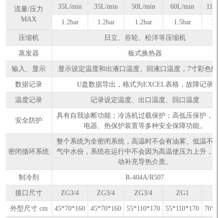
35L/min
35L/min
50L/min
60L/min
110
流量/压力
MAX
1.2bar
1.2bar
1.2bar
1.5bar
1.
压缩机
日立、谷轮、松洋等压缩机
蒸发器
板式换热器
输入、显示
显示设定温度和出液口温度、回液口温度，7寸彩色
数据记录
U盘数据导出，格式为EXCEL表格，故障记录
温度记录
记录设定温度、出口温度、回口温度
具有自我诊断功能；冷冻机过载保护；高低压保护，
安全防护
电器、热保护装置等多种安全保障功能。
整个系统为全密闭系统，高温时不会有油雾、低温不
密闭循环系统
气中水份，系统在运行中不会因为高温使压力上升，
动补充导热介质。
制冷剂
R-404A/R507
接口尺寸
ZG3/4
ZG3/4
ZG3/4
ZG1
Z
外型尺寸 cm
45*70*160
45*70*160
55*110*170
55*110*170
70*