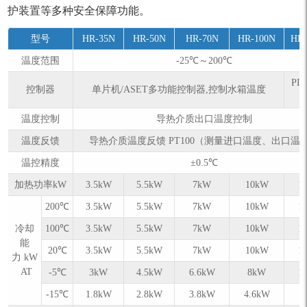
护装置等多种安全保障功能。
型号
HR-35N
HR-50N
HR-70N
HR-100N
HR-
温度范围
-25℃～200℃
PL
控制器
单⽚机/ASET多功能控制器,控制⽔箱温度
温度控制
导热介质出口温度控制
温度反馈
导热介质温度反馈 PT100（测量进口温度、出口温
温控精度
±0.5℃
加热功率kW
3.5kW
5.5kW
7kW
10kW
1
200℃
3.5kW
5.5kW
7kW
10kW
1
冷却
100℃
3.5kW
5.5kW
7kW
10kW
1
能
20℃
3.5kW
5.5kW
7kW
10kW
1
力 kW
AT
-5℃
3kW
4.5kW
6.6kW
8kW
1
-15℃
1.8kW
2.8kW
3.8kW
4.6kW
7