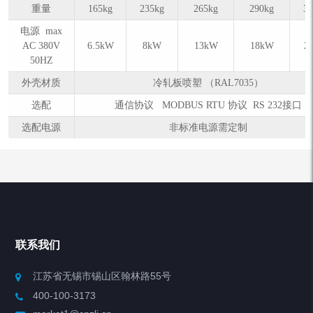
重量
165kg
235kg
265kg
290kg
3
电源 max
AC 380V
6.5kW
8kW
13kW
18kW
2
50HZ
外壳材质
冷轧板喷塑 （RAL7035）
选配
通信协议 MODBUS RTU 协议 RS 232接口
选配电源
非标准电源需定制
联系我们
江苏省无锡市锡山区翰林路55号
400-100-3173