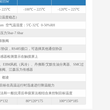
8035W
～225℃
-100℃～225℃
-120℃～225℃
出口温度稳态）
m 空气温湿度：5℃-32℃ 0-50%RH
 压力5bar-7.6bar
膨胀阀
TU协议，RS485接口，可选择其他通信协议
传感器检测显示在触摸屏上
EBM风机（风冷）、丹佛斯/艾默生油分离器、SMC过
胀阀、江森压力传感器
、都凌
足目标在高温运行时迅速进行降温能力
算法和一般抗滞后串级算法相结合来控制目标温度
0*132
80*120*175
100*150*185