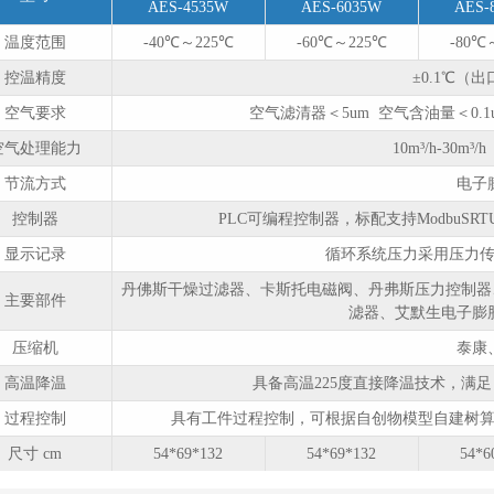
AES-4535W
AES-6035W
AES-
温度范围
-40℃～225℃
-60℃～225℃
-80℃
控温精度
±0.1℃（
空气要求
空气滤清器＜5um 空气含油量＜0.1u
空气处理能力
10m³/h-30m³/h
节流方式
电子
控制器
PLC可编程控制器，标配支持ModbuSR
显示记录
循环系统压力采用压力
丹佛斯干燥过滤器、卡斯托电磁阀、丹弗斯压力控制器、
主要部件
滤器、艾默生电子膨
压缩机
泰康
高温降温
具备高温225度直接降温技术，满
过程控制
具有工件过程控制，可根据自创物模型自建树
尺寸 cm
54*69*132
54*69*132
54*6