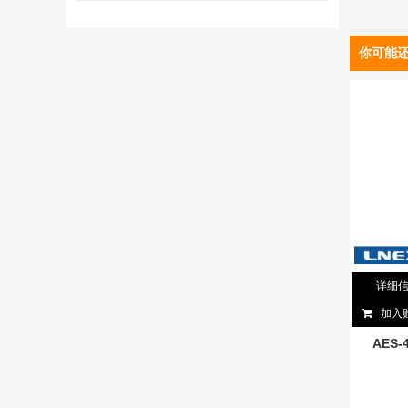
你可能
详细
加入
AES-4