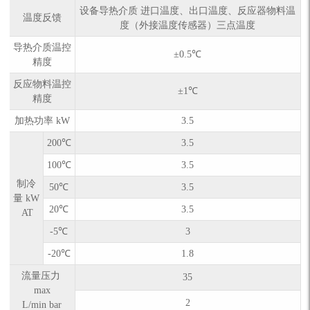
设备导热介质 进口温度、出口温度、反应器物料温
温度反馈
度（外接温度传感器）三点温度
导热介质温控
±0.5℃
精度
反应物料温控
±1℃
精度
加热功率 kW
3.5
200℃
3.5
100℃
3.5
制冷
50℃
3.5
量 kW
20℃
3.5
AT
-5℃
3
-20℃
1.8
流量压力
35
max
2
L/min bar