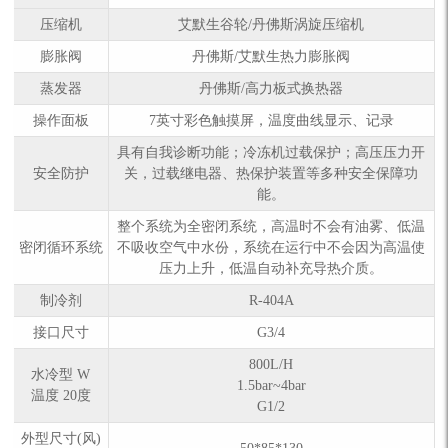
压缩机
艾默生谷轮/丹佛斯涡旋压缩机
膨胀阀
丹佛斯/艾默生热力膨胀阀
蒸发器
丹佛斯/高力板式换热器
操作面板
7英寸彩色触摸屏，温度曲线显示、记录
具有自我诊断功能；冷冻机过载保护；高压压力开
安全防护
关，过载继电器、热保护装置等多种安全保障功
能。
整个系统为全密闭系统，高温时不会有油雾、低温
密闭循环系统
不吸收空气中水份，系统在运行中不会因为高温使
压力上升，低温自动补充导热介质。
制冷剂
R-404A
接口尺寸
G3/4
800L/H
水冷型 W
1.5bar~4bar
温度 20度
G1/2
外型尺寸(风)