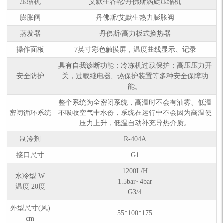
压缩机
艾默生谷轮/丹佛斯涡旋压缩机
膨胀阀
丹佛斯/艾默生热力膨胀阀
蒸发器
丹佛斯/高力板式换热器
操作面板
7英寸彩色触摸屏，温度曲线显示、记录
具有自我诊断功能；冷冻机过载保护；高压压力开
安全防护
关，过载继电器、热保护装置等多种安全保障功
能。
整个系统为全密闭系统，高温时不会有油雾、低温
密闭循环系统
不吸收空气中水份，系统在运行中不会因为高温使
压力上升，低温自动补充导热介质。
制冷剂
R-404A
接口尺寸
G1
1200L/H
水冷型 W
1.5bar~4bar
温度 20度
G3/4
外型尺寸(风)
55*100*175
cm