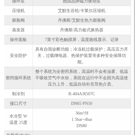
循环泵
德国品牌磁力驱动泵
压缩机
艾默生谷轮/卡莱尔压缩机
膨胀阀
丹佛斯/艾默生热力膨胀阀
蒸发器
丹佛斯/高力板式换热器
操作面板
7英寸彩色触摸屏，温度曲线显示、记录
具有自我诊断功能；冷冻机过载保护；高压压力开
安全防护
关，过载继电器、热保护装置等多种安全保障功
能。
整个系统为全密闭系统，高温时不会有油雾、低温
密闭循环系统
不吸收空气中水份，系统在运行中不会因为高温使
压力上升，低温自动补充导热介质。
制冷剂
R-404A/R507C
接口尺寸
DN65 PN10
36m³/H
水冷型 W
1.5bar~4bar
温度 25度
DN80