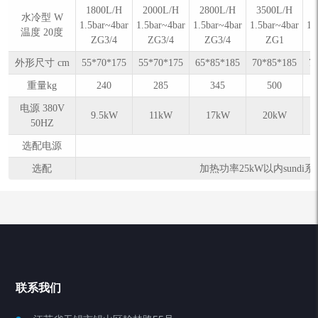
1800L/H
2000L/H
2800L/H
3500L/H
水冷型 W
1.5bar~4bar
1.5bar~4bar
1.5bar~4bar
1.5bar~4bar
1.
温度 20度
ZG3/4
ZG3/4
ZG3/4
ZG1
外形尺寸 cm
55*70*175
55*70*175
65*85*185
70*85*185
7
重量kg
240
285
345
500
电源 380V
9.5kW
11kW
17kW
20kW
50HZ
选配电源
选配
加热功率25kW以内sund
联系我们