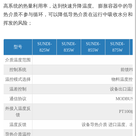
高系统的热量利用率，达到快速升降温度。 膨胀容器中的导
热介质不参与循环，可以降低导热介质在运行中吸收水分和
挥发的风险；
SUNDI-
SUNDI-
SUNDI-
SUNDI-
型号
825W
835W
855W
875W
介质温度范围
控制系统
前馈PI
温控模式选择
物料温度控
温差控制
设备出口温度
通信协议
MODBUS
外接入温度反
PT100
馈
温度反馈
设备导热介质 进口温度、出
导热介质温控