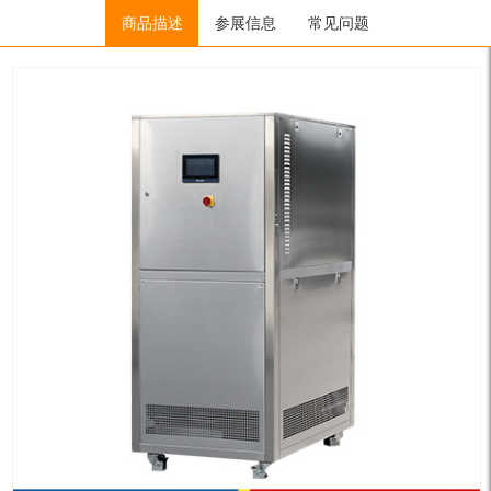
Home
/
制冷加热控温系统
商品描述
/
SUNDI系列
参展信息
/ SUNDI-8A25W
常见问题