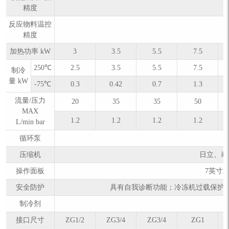
精度
反应物料温控
精度
加热功率 kW
3
3.5
5.5
7.5
250℃
2.5
3.5
5.5
7.5
制冷
量 kW
-75℃
0.3
0.42
0.7
1.3
流量/压力
20
35
35
50
MAX
1.2
1.2
1.2
1.2
L/min bar
循环泵
压缩机
日立、泰
操作面板
7英寸
安全防护
具有自我诊断功能；冷冻机过载保护
制冷剂
接口尺寸
ZG1/2
ZG3/4
ZG3/4
ZG1