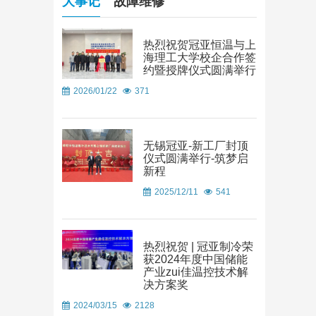
大事记
故障维修
热烈祝贺冠亚恒温与上
海理工大学校企合作签
约暨授牌仪式圆满举行
2026/01/22
371
无锡冠亚-新工厂封顶
仪式圆满举行-筑梦启
新程
2025/12/11
541
热烈祝贺 | 冠亚制冷荣
获2024年度中国储能
产业zui佳温控技术解
决方案奖
2024/03/15
2128