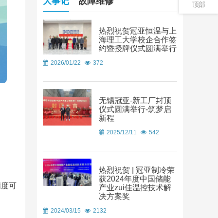
大事记
故障维修
顶部
热烈祝贺冠亚恒温与上
海理工大学校企合作签
约暨授牌仪式圆满举行
2026/01/22
372
无锡冠亚-新工厂封顶
仪式圆满举行-筑梦启
新程
2025/12/11
542
热烈祝贺 | 冠亚制冷荣
获2024年度中国储能
精度可
产业zui佳温控技术解
决方案奖
2024/03/15
2132