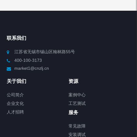
产品分类
Chiller高精度冷热循环器
联系我们
Chiller高精度制冷循环器
江苏省无锡市锡山区翰林路55号
400-100-3173
制冷加热动态控温系统
market1@cnzlj.cn
Chiller温度|流量|压力控制系统
关于我们
资源
Chiller气体控温系统
公司简介
案例中心
企业文化
工艺测试
Chiller直冷控温机组
人才招聘
服务
FREEZER低温箱
常见故障
安装调试