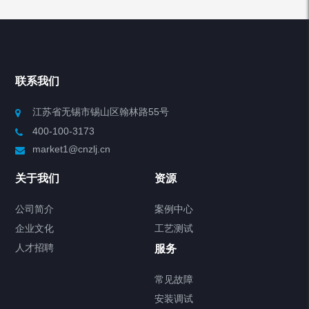
产品分类
Chiller高精度冷热循环器
联系我们
Chiller高精度制冷循环器
江苏省无锡市锡山区翰林路55号
400-100-3173
制冷加热动态控温系统
market1@cnzlj.cn
Chiller温度|流量|压力控制系统
关于我们
资源
Chiller气体控温系统
公司简介
案例中心
企业文化
工艺测试
Chiller直冷控温机组
人才招聘
服务
FREEZER低温箱
常见故障
安装调试