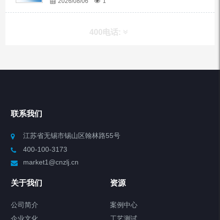
2026/08/06
1
400电话:
产品分类
Chiller高精度冷热循环器
联系我们
Chiller高精度制冷循环器
江苏省无锡市锡山区翰林路55号
400-100-3173
制冷加热动态控温系统
market1@cnzlj.cn
Chiller温度|流量|压力控制系统
关于我们
资源
Chiller气体控温系统
公司简介
案例中心
企业文化
工艺测试