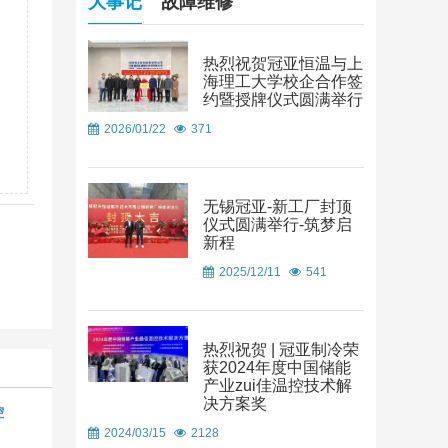
大事记
故障维修
热烈祝贺冠亚恒温与上
海理工大学校企合作签
约暨授牌仪式圆满举行
2026/01/22
371
无锡冠亚-新工厂封顶
仪式圆满举行-筑梦启
新程
2025/12/11
541
热烈祝贺 | 冠亚制冷荣
获2024年度中国储能
产业zui佳温控技术解
决方案奖
控
2024/03/15
2128