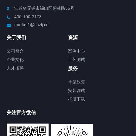
Chiller高精度制冷循环器
江苏省无锡市锡山区翰林路55号
400-100-3173
制冷加热动态控温系统
market1@cnzlj.cn
Chiller温度|流量|压力控制系统
关于我们
资源
Chiller气体控温系统
公司简介
案例中心
企业文化
工艺测试
Chiller直冷控温机组
人才招聘
服务
FREEZER低温箱
常见故障
安装调试
Heating Circulator加热循环器
样册下载
Chamber试验箱
关注官方微信
TCU温度控制单元