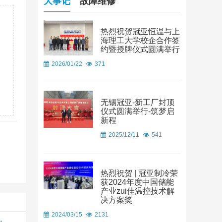
大事记
故障维修
热烈祝贺冠亚恒温与上
海理工大学校企合作签
约暨授牌仪式圆满举行
2026/01/22
371
无锡冠亚-新工厂封顶
仪式圆满举行-筑梦启
新程
2025/12/11
541
热烈祝贺 | 冠亚制冷荣
获2024年度中国储能
产业zui佳温控技术解
决方案奖
2024/03/15
2131