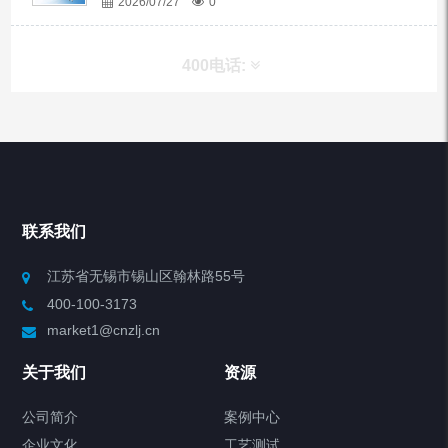
2026/07/27
0
400电话:
产品分类
Chiller高精度冷热循环器
联系我们
Chiller高精度制冷循环器
江苏省无锡市锡山区翰林路55号
400-100-3173
制冷加热动态控温系统
market1@cnzlj.cn
Chiller温度|流量|压力控制系统
关于我们
资源
Chiller气体控温系统
公司简介
案例中心
企业文化
工艺测试