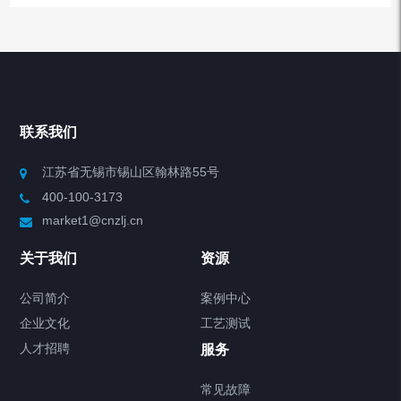
产品分类
Chiller高精度冷热循环器
联系我们
Chiller高精度制冷循环器
江苏省无锡市锡山区翰林路55号
400-100-3173
制冷加热动态控温系统
market1@cnzlj.cn
Chiller温度|流量|压力控制系统
关于我们
资源
Chiller气体控温系统
公司简介
案例中心
企业文化
工艺测试
Chiller直冷控温机组
人才招聘
服务
FREEZER低温箱
常见故障