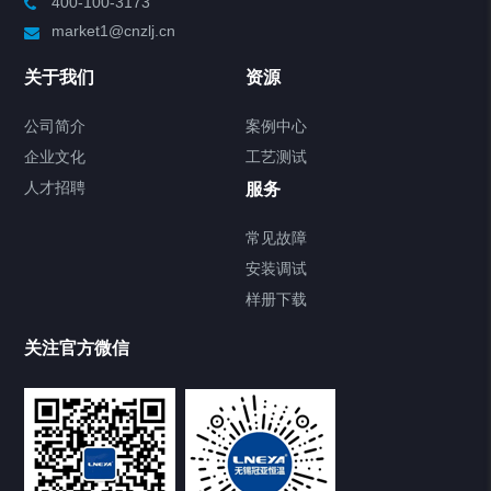
400-100-3173
制冷加热动态控温系统
market1@cnzlj.cn
Chiller温度|流量|压力控制系统
关于我们
资源
Chiller气体控温系统
公司简介
案例中心
企业文化
工艺测试
Chiller直冷控温机组
人才招聘
服务
FREEZER低温箱
常见故障
安装调试
Heating Circulator加热循环器
样册下载
Chamber试验箱
关注官方微信
TCU温度控制单元
VOCs冷凝回收装置