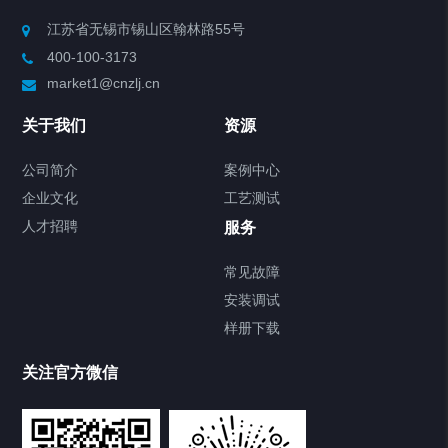
Chiller高精度制冷循环器
江苏省无锡市锡山区翰林路55号
400-100-3173
制冷加热动态控温系统
market1@cnzlj.cn
Chiller温度|流量|压力控制系统
关于我们
资源
Chiller气体控温系统
公司简介
案例中心
企业文化
工艺测试
Chiller直冷控温机组
人才招聘
服务
FREEZER低温箱
常见故障
安装调试
Heating Circulator加热循环器
样册下载
Chamber试验箱
关注官方微信
TCU温度控制单元