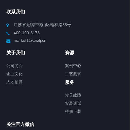
Chiller高精度冷热循环器
联系我们
Chiller高精度制冷循环器
江苏省无锡市锡山区翰林路55号
400-100-3173
制冷加热动态控温系统
market1@cnzlj.cn
Chiller温度|流量|压力控制系统
关于我们
资源
Chiller气体控温系统
公司简介
案例中心
企业文化
工艺测试
Chiller直冷控温机组
人才招聘
服务
FREEZER低温箱
常见故障
安装调试
Heating Circulator加热循环器
样册下载
Chamber试验箱
关注官方微信