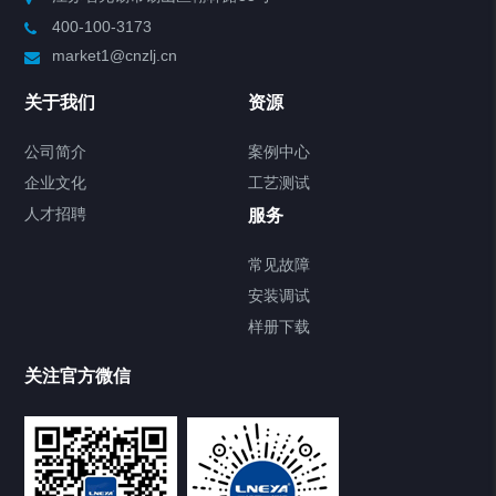
400-100-3173
制冷加热动态控温系统
market1@cnzlj.cn
Chiller温度|流量|压力控制系统
关于我们
资源
Chiller气体控温系统
公司简介
案例中心
企业文化
工艺测试
Chiller直冷控温机组
人才招聘
服务
FREEZER低温箱
常见故障
安装调试
Heating Circulator加热循环器
样册下载
Chamber试验箱
关注官方微信
TCU温度控制单元
VOCs冷凝回收装置