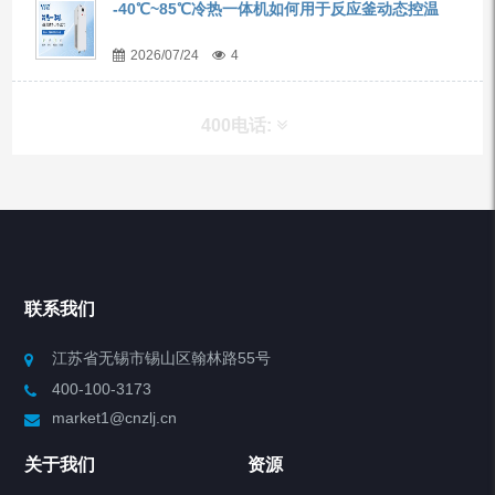
-40℃~85℃冷热一体机如何用于反应釜动态控温
2026/07/24
4
400电话:
产品分类
Chiller高精度冷热循环器
联系我们
Chiller高精度制冷循环器
江苏省无锡市锡山区翰林路55号
400-100-3173
制冷加热动态控温系统
market1@cnzlj.cn
Chiller温度|流量|压力控制系统
关于我们
资源