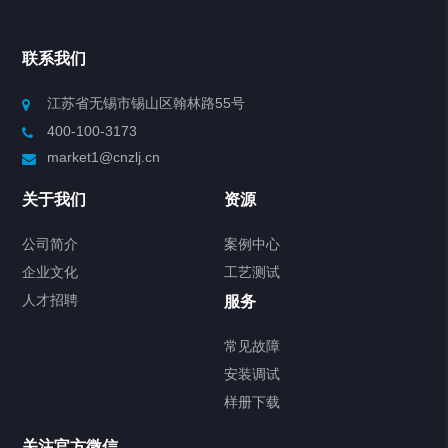
Chiller高精度冷热循环器
联系我们
Chiller高精度制冷循环器
江苏省无锡市锡山区翰林路55号
400-100-3173
制冷加热动态控温系统
market1@cnzlj.cn
Chiller温度|流量|压力控制系统
关于我们
资源
Chiller气体控温系统
公司简介
案例中心
企业文化
工艺测试
Chiller直冷控温机组
人才招聘
服务
FREEZER低温箱
常见故障
安装调试
Heating Circulator加热循环器
样册下载
Chamber试验箱
关注官方微信