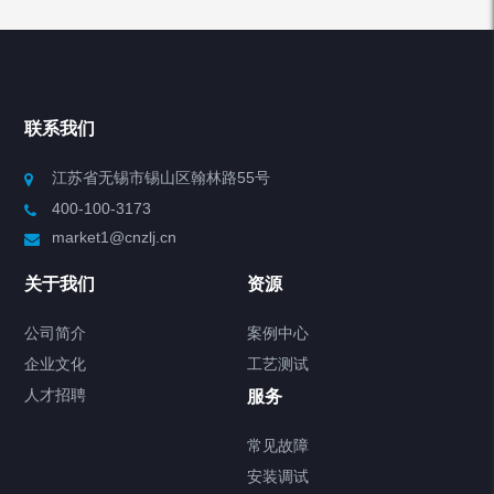
产品分类
Chiller高精度冷热循环器
联系我们
Chiller高精度制冷循环器
江苏省无锡市锡山区翰林路55号
400-100-3173
制冷加热动态控温系统
market1@cnzlj.cn
Chiller温度|流量|压力控制系统
关于我们
资源
Chiller气体控温系统
公司简介
案例中心
企业文化
工艺测试
Chiller直冷控温机组
人才招聘
服务
FREEZER低温箱
常见故障
安装调试
Heating Circulator加热循环器