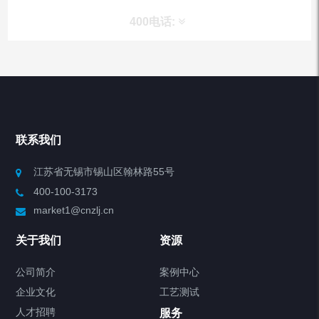
400电话:
产品分类
Chiller高精度冷热循环器
联系我们
Chiller高精度制冷循环器
江苏省无锡市锡山区翰林路55号
400-100-3173
制冷加热动态控温系统
market1@cnzlj.cn
Chiller温度|流量|压力控制系统
关于我们
资源
Chiller气体控温系统
公司简介
案例中心
企业文化
工艺测试
Chiller直冷控温机组
人才招聘
服务