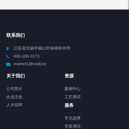
产品分类
Chiller高精度冷热循环器
联系我们
Chiller高精度制冷循环器
江苏省无锡市锡山区翰林路55号
400-100-3173
制冷加热动态控温系统
market1@cnzlj.cn
Chiller温度|流量|压力控制系统
关于我们
资源
Chiller气体控温系统
公司简介
案例中心
企业文化
工艺测试
Chiller直冷控温机组
人才招聘
服务
FREEZER低温箱
常见故障
安装调试