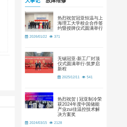
大事记
故障维修
热烈祝贺冠亚恒温与上
海理工大学校企合作签
约暨授牌仪式圆满举行
2026/01/22
371
无锡冠亚-新工厂封顶
仪式圆满举行-筑梦启
新程
2025/12/11
541
热烈祝贺 | 冠亚制冷荣
获2024年度中国储能
产业zui佳温控技术解
决方案奖
2024/03/15
2128