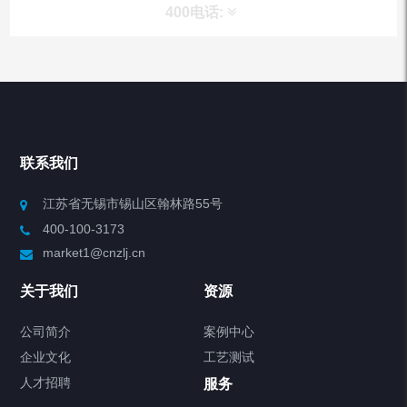
400电话:
产品分类
Chiller高精度冷热循环器
联系我们
Chiller高精度制冷循环器
江苏省无锡市锡山区翰林路55号
400-100-3173
制冷加热动态控温系统
market1@cnzlj.cn
Chiller温度|流量|压力控制系统
关于我们
资源
Chiller气体控温系统
公司简介
案例中心
企业文化
工艺测试
Chiller直冷控温机组
人才招聘
服务