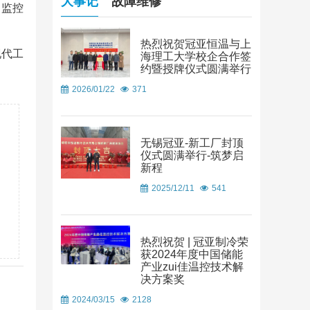
大事记
故障维修
、监控
热烈祝贺冠亚恒温与上
现代工
海理工大学校企合作签
约暨授牌仪式圆满举行
2026/01/22
371
无锡冠亚-新工厂封顶
仪式圆满举行-筑梦启
新程
2025/12/11
541
热烈祝贺 | 冠亚制冷荣
获2024年度中国储能
产业zui佳温控技术解
决方案奖
2024/03/15
2128