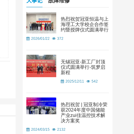
大事记
故障维修
热烈祝贺冠亚恒温与上
海理工大学校企合作签
约暨授牌仪式圆满举行
2026/01/22
372
无锡冠亚-新工厂封顶
仪式圆满举行-筑梦启
新程
2025/12/11
542
热烈祝贺 | 冠亚制冷荣
获2024年度中国储能
产业zui佳温控技术解
决方案奖
2024/03/15
2132