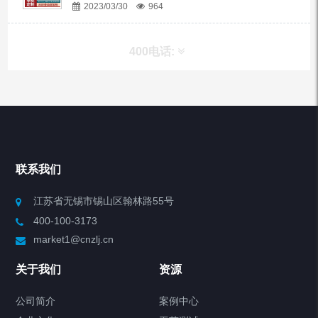
2023/03/30
964
400电话:
产品分类
Chiller高精度冷热循环器
联系我们
Chiller高精度制冷循环器
江苏省无锡市锡山区翰林路55号
400-100-3173
制冷加热动态控温系统
market1@cnzlj.cn
Chiller温度|流量|压力控制系统
关于我们
资源
Chiller气体控温系统
公司简介
案例中心