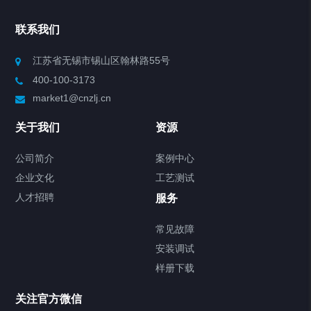
Chiller高精度冷热循环器
联系我们
Chiller高精度制冷循环器
江苏省无锡市锡山区翰林路55号
400-100-3173
制冷加热动态控温系统
market1@cnzlj.cn
Chiller温度|流量|压力控制系统
关于我们
资源
Chiller气体控温系统
公司简介
案例中心
企业文化
工艺测试
Chiller直冷控温机组
人才招聘
服务
FREEZER低温箱
常见故障
安装调试
Heating Circulator加热循环器
样册下载
Chamber试验箱
关注官方微信