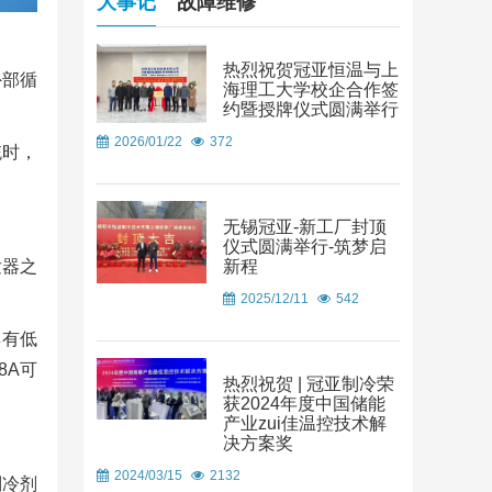
大事记
故障维修
热烈祝贺冠亚恒温与上
外部循
海理工大学校企合作签
约暨授牌仪式圆满举行
2026/01/22
372
统时，
无锡冠亚-新工厂封顶
仪式圆满举行-筑梦启
新程
发器之
2025/12/11
542
具有低
8A可
热烈祝贺 | 冠亚制冷荣
获2024年度中国储能
产业zui佳温控技术解
决方案奖
2024/03/15
2132
制冷剂