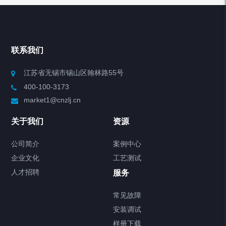
产品分类
Chiller高精度冷热循环器
联系我们
Chiller高精度制冷循环器
江苏省无锡市锡山区翰林路55号
400-100-3173
制冷加热动态控温系统
market1@cnzlj.cn
Chiller温度|流量|压力控制系统
关于我们
资源
Chiller气体控温系统
公司简介
案例中心
企业文化
工艺测试
Chiller直冷控温机组
人才招聘
服务
FREEZER低温箱
常见故障
安装调试
Heating Circulator加热循环器
样册下载