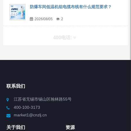
防爆车间低温机组电缆布线有什么规范要求？
2026/08/05
2
400电话:
产品分类
Chiller高精度冷热循环器
联系我们
Chiller高精度制冷循环器
江苏省无锡市锡山区翰林路55号
400-100-3173
制冷加热动态控温系统
market1@cnzlj.cn
Chiller温度|流量|压力控制系统
关于我们
资源