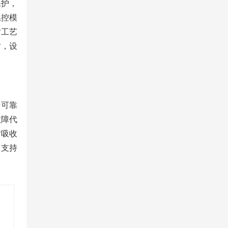
保护，
温控模
对工艺
时，设
行可靠
故障代
时吸收
，支持