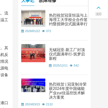
大事记
故障维修
气、流
顶部
热烈祝贺冠亚恒温与上
海理工大学校企合作签
高温工
约暨授牌仪式圆满举行
2026/01/22
372
险。其
无锡冠亚-新工厂封顶
仪式圆满举行-筑梦启
电机反
新程
载情况
2025/12/11
542
电源电
，设备
热烈祝贺 | 冠亚制冷荣
获2024年度中国储能
产业zui佳温控技术解
决方案奖
出液口
2024/03/15
2132