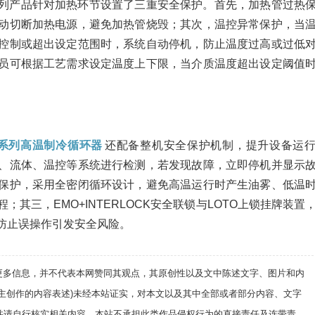
列产品针对加热环节设置了三重安全保护。首先，加热管过热
动切断加热电源，避免加热管烧毁；其次，温控异常保护，当
控制或超出设定范围时，系统自动停机，防止温度过高或过低
员可根据工艺需求设定温度上下限，当介质温度超出设定阈值
ZH系列高温制冷循环器
还配备整机安全保护机制，提升设备运
、流体、温控等系统进行检测，若发现故障，立即停机并显示
保护，采用全密闭循环设计，避免高温运行时产生油雾、低温
其三，EMO+INTERLOCK安全联锁与LOTO上锁挂牌装置
防止误操作引发安全风险。
递更多信息，并不代表本网赞同其观点，其原创性以及文中陈述文字、图片和内
自主创作的内容表述)未经本站证实，对本文以及其中全部或者部分内容、文字
并请自行核实相关内容。本站不承担此类作品侵权行为的直接责任及连带责