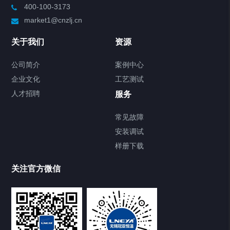
400-100-3173
制冷加热动态控温系统
market1@cnzlj.cn
Chiller温度|流量|压力控制系统
关于我们
资源
Chiller气体控温系统
公司简介
案例中心
企业文化
工艺测试
Chiller直冷控温机组
人才招聘
服务
FREEZER低温箱
常见故障
安装调试
Heating Circulator加热循环器
样册下载
Chamber试验箱
关注官方微信
TCU温度控制单元
VOCs冷凝回收装置