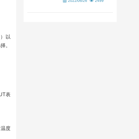
2022/06/26
2499
列）以
选择。
UT表
口温度