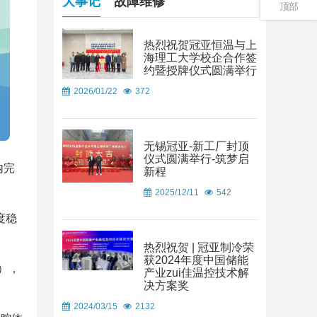
大事记
故障维修
顶部
热烈祝贺冠亚恒温与上
海理工大学校企合作签
约暨授牌仪式圆满举行
2026/01/22
372
无锡冠亚-新工厂封顶
仪式圆满举行-筑梦启
内完
新程
2025/12/11
542
度稳
热烈祝贺 | 冠亚制冷荣
获2024年度中国储能
），
产业zui佳温控技术解
决方案奖
2024/03/15
2132