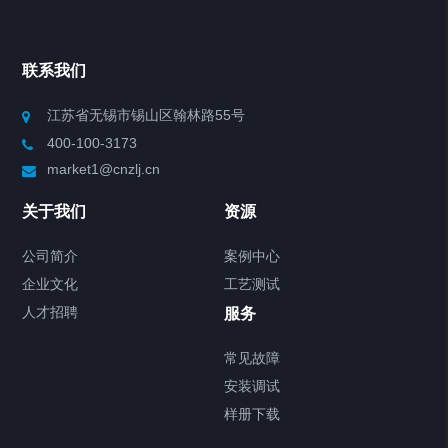
Chiller高精度冷热循环器
联系我们
Chiller高精度制冷循环器
江苏省无锡市锡山区翰林路55号
400-100-3173
制冷加热动态控温系统
market1@cnzlj.cn
Chiller温度|流量|压力控制系统
关于我们
资源
Chiller气体控温系统
公司简介
案例中心
企业文化
工艺测试
Chiller直冷控温机组
人才招聘
服务
FREEZER低温箱
常见故障
安装调试
Heating Circulator加热循环器
样册下载