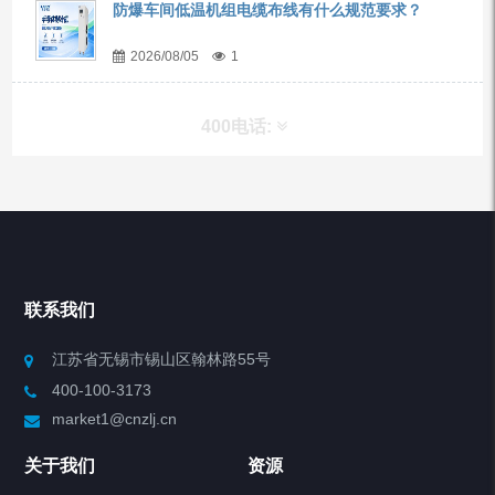
防爆车间低温机组电缆布线有什么规范要求？
2026/08/05
1
400电话:
产品分类
Chiller高精度冷热循环器
联系我们
Chiller高精度制冷循环器
江苏省无锡市锡山区翰林路55号
400-100-3173
制冷加热动态控温系统
market1@cnzlj.cn
Chiller温度|流量|压力控制系统
关于我们
资源