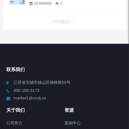
2026/08/05
2
400电话:
产品分类
Chiller高精度冷热循环器
联系我们
Chiller高精度制冷循环器
江苏省无锡市锡山区翰林路55号
400-100-3173
制冷加热动态控温系统
market1@cnzlj.cn
Chiller温度|流量|压力控制系统
关于我们
资源
Chiller气体控温系统
公司简介
案例中心