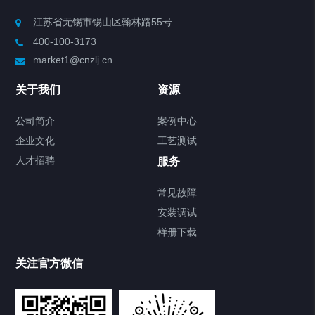
Chiller高精度制冷循环器
江苏省无锡市锡山区翰林路55号
400-100-3173
制冷加热动态控温系统
market1@cnzlj.cn
Chiller温度|流量|压力控制系统
关于我们
资源
Chiller气体控温系统
公司简介
案例中心
企业文化
工艺测试
Chiller直冷控温机组
人才招聘
服务
FREEZER低温箱
常见故障
安装调试
Heating Circulator加热循环器
样册下载
Chamber试验箱
关注官方微信
TCU温度控制单元