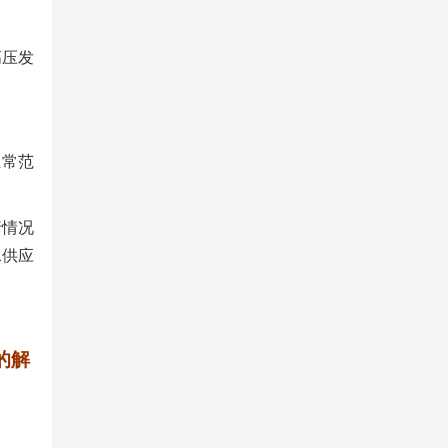
高压发
正常范
行情况
水供应
的解