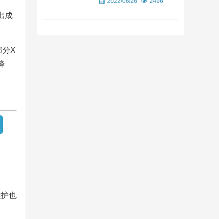
2022/06/26
2496
出成
部分X
降
维护也