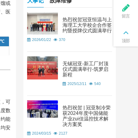
大事记
故障维修
蒸馏或
疗、医
留言
热烈祝贺冠亚恒温与上
海理工大学校企合作签
约暨授牌仪式圆满举行
2026/01/22
370
顶部
0℃
无锡冠亚-新工厂封顶
仪式圆满举行-筑梦启
新程
2025/12/11
540
定，可
热烈祝贺 | 冠亚制冷荣
温度数
获2024年度中国储能
产业zui佳温控技术解
节约能
决方案奖
件均安
2024/03/15
2127