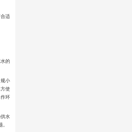
有合适
冻水的
常规小
地方使
工作环
动供水
题。