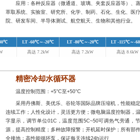
应用：各种反应器（微通道、玻璃、夹套反应器等）、
萃取系统、实验室、研究所、化学、制药、石化、生化、医
院、研发车间、半导体测试、航空航天、生物和其他行业。
30℃
LT -60℃～-20℃
LT -80℃～-20℃
LT -115℃～-6
kW
高达 7.2kW
高达 7.2kW
高达 8.6kW
精密冷却水循环器
温度控制范围：+5°C至+50°C
采用丹佛斯、美优乐、谷轮等国际品牌压缩机，性能稳
连续工作；人性化设计，灵活更方便；微电脑温度控制器，
字显示，调节单位01C，温度范围5C~50可调热气旁通，
源，提高控制精度；多种故障报警；开机延时保护；所有部
全接地；高性能循环泵，保证每天连续24h运行