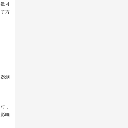
热量可
为了方
机器测
月时，
，影响